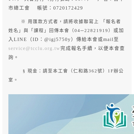
市總工會 帳號：0720172429
※ 用匯款方式者，請將收據聯寫上 「報名者
或
加
姓名」與「課程」回傳本會（04─22821919）
入LINE（ID：@igj5750y）傳給本會或mail至
service@tcclu.org.tw
完成報名手續，以便本會查
詢。
§ 現金：請至本工會（仁和路362號）1F辦公
室。